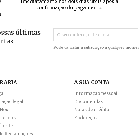
e
imediatamente nos dois dias úteis após a
confirmação do pagamento.
a
ossas últimas
ertas
Pode cancelar a subscrição a qualquer momen
VRARIA
A SUA CONTA
ga
Informação pessoal
ação legal
Encomendas
 Nós
Notas de crédito
cte-nos
Endereços
o site
de Reclamações