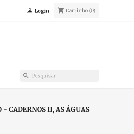
shopping_cart

Carrinho
(0)
Login
search
- CADERNOS II, AS ÁGUAS