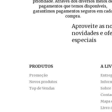
prioridade. Através dos diversos meios d
pagamentos que temos disponíveis,
garantimos pagamentos seguros em cad
compra.
Aproveite as n
novidades e of
especiais
PRODUTOS
A LI
Promoção
Entre
Novos produtos
Inform
Top de Vendas
Sobre
Conta
Mapa d
Livro 