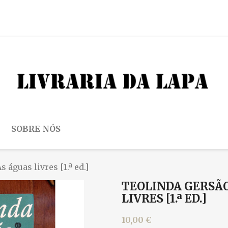
SOBRE NÓS
 águas livres [1.ª ed.]
TEOLINDA GERSÃO 
LIVRES [1.ª ED.]
10,00 €