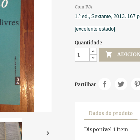
Com IVA
1.ª ed., Sextante, 2013. 167 p
[excelente estado]
Quantidade

ADICIO
Partilhar
Dados do produto
Disponível
1 Item
