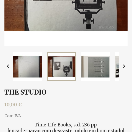


THE STUDIO
10,00 €
Com IVA
Time Life Books, s.d. 236 pp.
[encadernação com desgaste, miolo em bom estado]