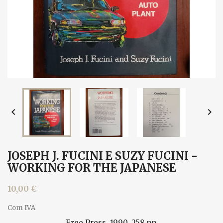


JOSEPH J. FUCINI E SUZY FUCINI -
WORKING FOR THE JAPANESE
10,00 €
Com IVA
Free Press, 1990. 258 pp.