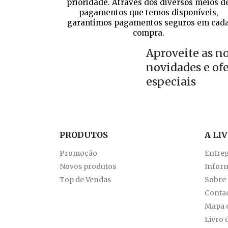
prioridade. Através dos diversos meios d
pagamentos que temos disponíveis,
garantimos pagamentos seguros em cad
compra.
Aproveite as n
novidades e of
especiais
PRODUTOS
A LI
Promoção
Entre
Novos produtos
Inform
Top de Vendas
Sobre
Conta
Mapa d
Livro 