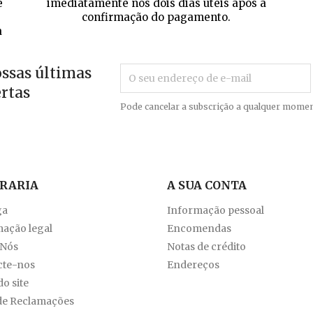
e
imediatamente nos dois dias úteis após a
confirmação do pagamento.
a
ossas últimas
ertas
Pode cancelar a subscrição a qualquer momen
VRARIA
A SUA CONTA
ga
Informação pessoal
ação legal
Encomendas
 Nós
Notas de crédito
cte-nos
Endereços
o site
de Reclamações