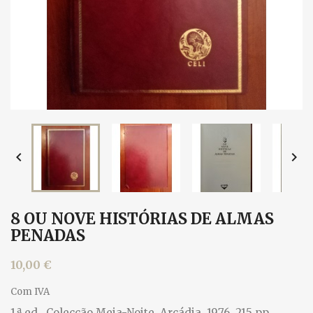


8 OU NOVE HISTÓRIAS DE ALMAS
PENADAS
10,00 €
Com IVA
1.ª ed., Colecção Meia-Noite, Arcádia, 1976. 215 pp.