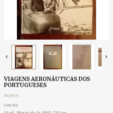


VIAGENS AERONÁUTICAS DOS
PORTUGUESES
30,00 €
Com IVA
1.ª ed., Museu do Ar, 1997. 220 pp.