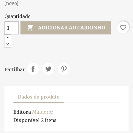
[novo]
Quantidade

favorite_border
ADICIONAR AO CARRINHO
Partilhar
Dados do produto
Editora
Maldoror
Disponível
2 Itens