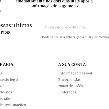
e
imediatamente nos dois dias úteis após a
confirmação do pagamento.
a
ossas últimas
ertas
Pode cancelar a subscrição a qualquer momen
VRARIA
A SUA CONTA
ga
Informação pessoal
ação legal
Encomendas
 Nós
Notas de crédito
cte-nos
Endereços
o site
de Reclamações