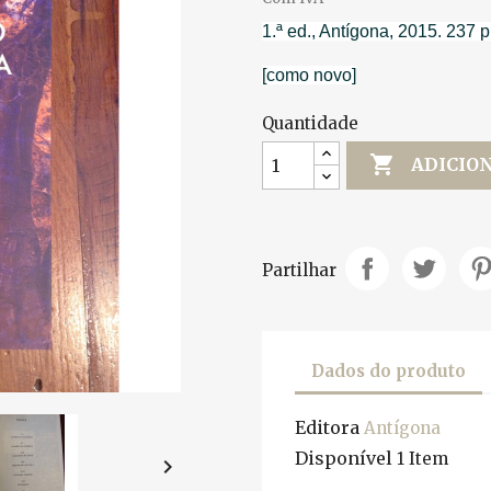
1.ª ed., Antígona, 2015. 237 p
[como novo]
Quantidade

ADICIO
Partilhar
Dados do produto
Editora
Antígona
Disponível
1 Item
