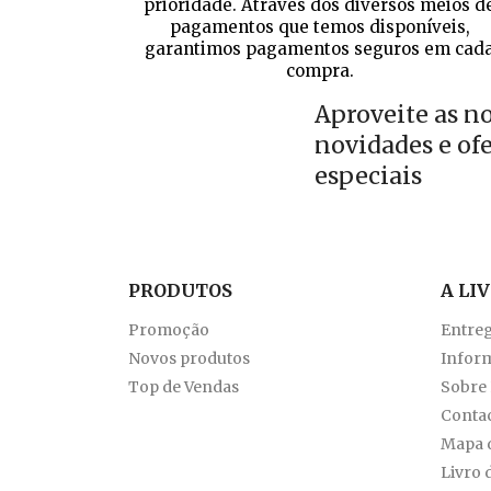
prioridade. Através dos diversos meios d
pagamentos que temos disponíveis,
garantimos pagamentos seguros em cad
compra.
Aproveite as n
novidades e of
especiais
PRODUTOS
A LI
Promoção
Entre
Novos produtos
Inform
Top de Vendas
Sobre
Conta
Mapa d
Livro 