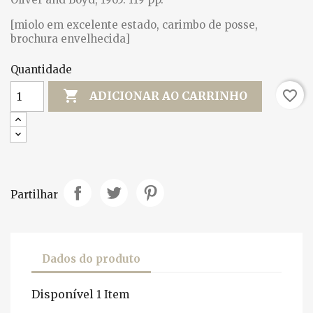
[miolo em excelente estado, carimbo de posse,
brochura envelhecida]
Quantidade

favorite_border
ADICIONAR AO CARRINHO
Partilhar
Dados do produto
Disponível
1 Item