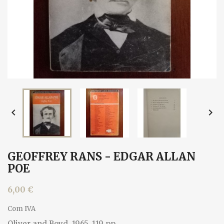


GEOFFREY RANS - EDGAR ALLAN
POE
6,00 €
Com IVA
Oliver and Boyd, 1965. 119 pp.