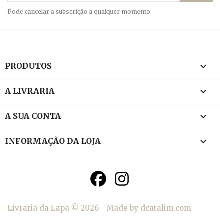
Pode cancelar a subscrição a qualquer momento.

PRODUTOS

A LIVRARIA

A SUA CONTA
keyboard_arrow_down
INFORMAÇÃO DA LOJA
Livraria da Lapa © 2026 - Made by dcatalim.com