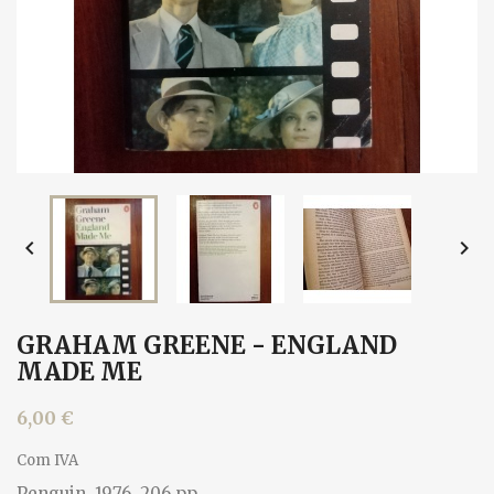


GRAHAM GREENE - ENGLAND
MADE ME
6,00 €
Com IVA
Penguin, 1976. 206 pp.