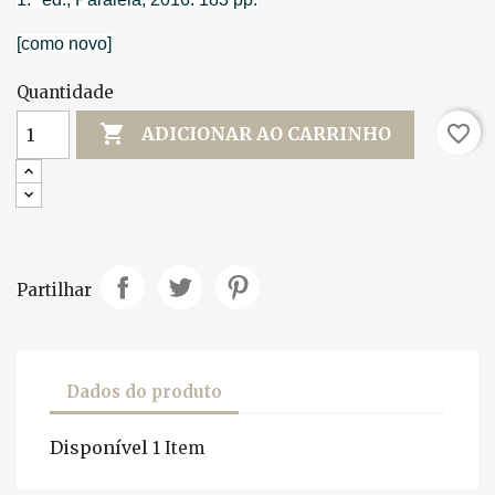
[como novo]
Quantidade

favorite_border
ADICIONAR AO CARRINHO
Partilhar
Dados do produto
Disponível
1 Item