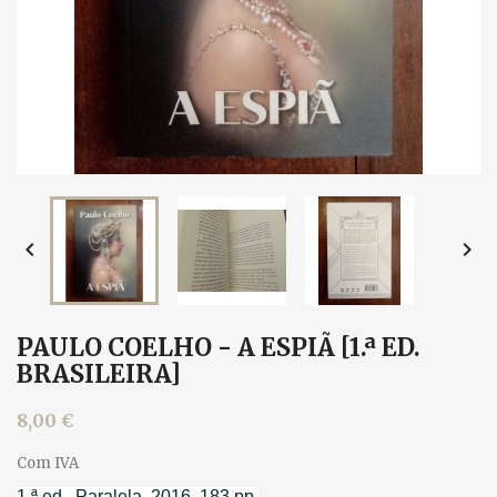


PAULO COELHO - A ESPIÃ [1.ª ED.
BRASILEIRA]
8,00 €
Com IVA
1.ª ed., Paralela, 2016. 183 pp.