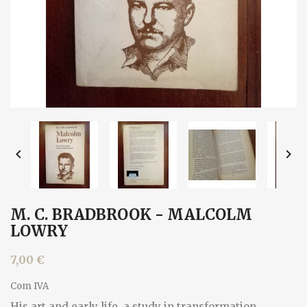


M. C. BRADBROOK - MALCOLM
LOWRY
7,00 €
Com IVA
His art and early life, a study in transformation