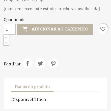
[miolo em excelente estado, brochura envelhecida]
Quantidade

favorite_border
ADICIONAR AO CARRINHO
Partilhar
Dados do produto
Disponível
1 Item