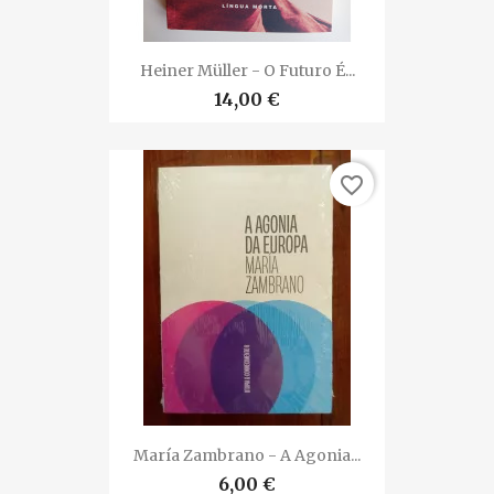
Heiner Müller - O Futuro É...
14,00 €
favorite_border
María Zambrano - A Agonia...
6,00 €