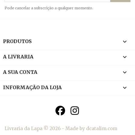
Pode cancelar a subscrição a qualquer momento.

PRODUTOS

A LIVRARIA

A SUA CONTA
keyboard_arrow_down
INFORMAÇÃO DA LOJA
Livraria da Lapa © 2026 - Made by dcatalim.com