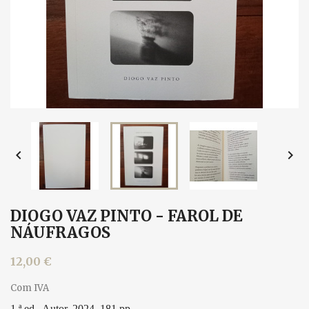


DIOGO VAZ PINTO - FAROL DE
NÁUFRAGOS
12,00 €
Com IVA
1.ª ed., Autor, 2024. 181 pp.