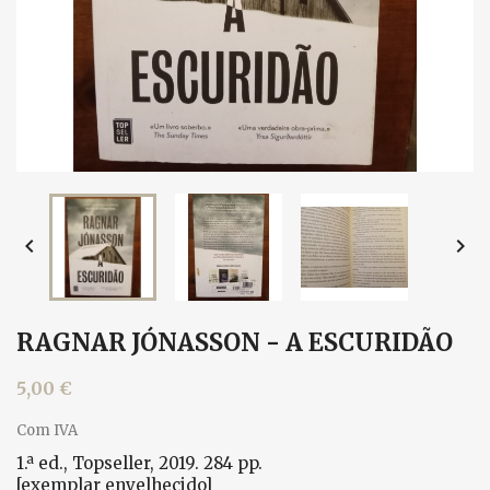


RAGNAR JÓNASSON - A ESCURIDÃO
5,00 €
Com IVA
1.ª ed., Topseller, 2019. 284 pp.
[exemplar envelhecido]