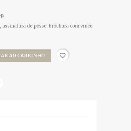
p.
, assinatura de posse, brochura com vinco
favorite_border
NAR AO CARRINHO