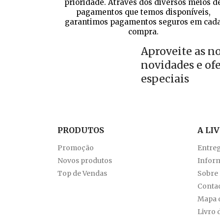
prioridade. Através dos diversos meios d
pagamentos que temos disponíveis,
garantimos pagamentos seguros em cad
compra.
Aproveite as n
novidades e of
especiais
PRODUTOS
A LI
Promoção
Entre
Novos produtos
Inform
Top de Vendas
Sobre
Conta
Mapa d
Livro 