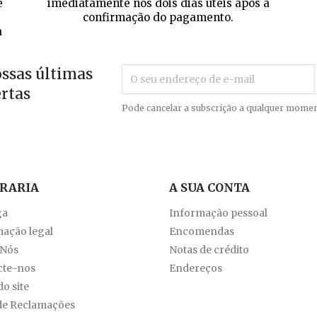
e
imediatamente nos dois dias úteis após a
confirmação do pagamento.
a
ossas últimas
ertas
Pode cancelar a subscrição a qualquer momen
VRARIA
A SUA CONTA
ga
Informação pessoal
ação legal
Encomendas
 Nós
Notas de crédito
cte-nos
Endereços
o site
de Reclamações