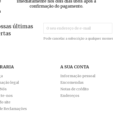
e
imediatamente nos dois dias úteis após a
confirmação do pagamento.
a
ossas últimas
ertas
Pode cancelar a subscrição a qualquer momen
VRARIA
A SUA CONTA
ga
Informação pessoal
ação legal
Encomendas
 Nós
Notas de crédito
cte-nos
Endereços
o site
de Reclamações