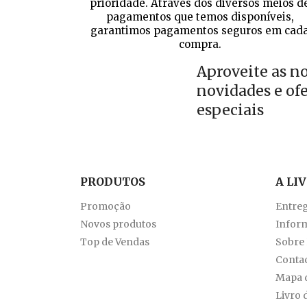
prioridade. Através dos diversos meios d
pagamentos que temos disponíveis,
garantimos pagamentos seguros em cad
compra.
Aproveite as n
novidades e of
especiais
PRODUTOS
A LI
Promoção
Entre
Novos produtos
Inform
Top de Vendas
Sobre
Conta
Mapa d
Livro 