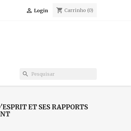
shopping_cart

Carrinho
(0)
Login
search
D'ESPRIT ET SES RAPPORTS
ENT