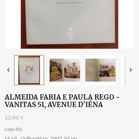


ALMEIDA FARIA E PAULA REGO -
VANITAS 51, AVENUE D'IÉNA
22,00 €
Com IVA
1.ª ed., Gulbenkian, 2007. 59 pp.