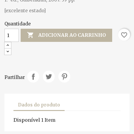
[excelente estado]
Quantidade

favorite_border
ADICIONAR AO CARRINHO
Partilhar
Dados do produto
Disponível
1 Item