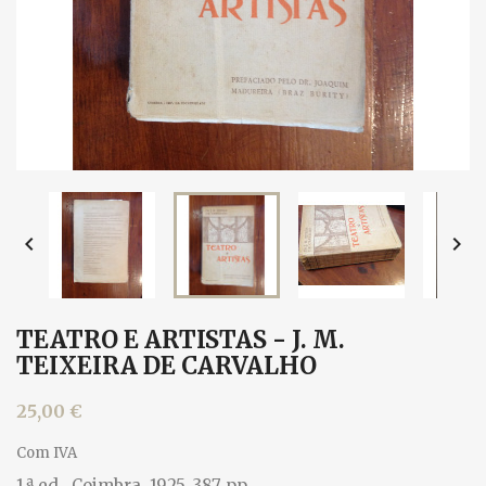


TEATRO E ARTISTAS - J. M.
TEIXEIRA DE CARVALHO
25,00 €
Com IVA
1.ª ed., Coimbra, 1925. 387 pp.