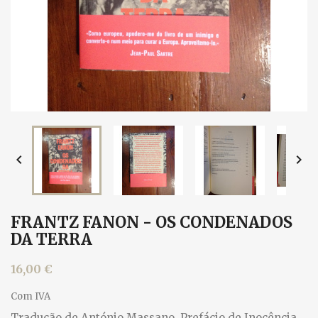


FRANTZ FANON - OS CONDENADOS
DA TERRA
16,00 €
Com IVA
Tradução de António Massano. Prefácio de Inocência