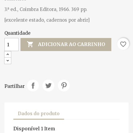
3.ª ed., Coimbra Editora, 1966. 369 pp.
[excelente estado, cadernos por abrir]
Quantidade

favorite_border
ADICIONAR AO CARRINHO
Partilhar
Dados do produto
Disponível
1 Item