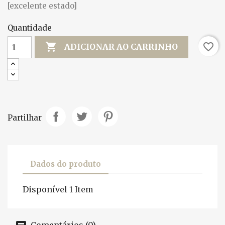
[excelente estado]
Quantidade

favorite_border
ADICIONAR AO CARRINHO
Partilhar
Dados do produto
Disponível
1 Item