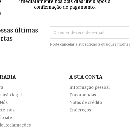
e
imediatamente nos dois dias úteis após a
confirmação do pagamento.
a
ossas últimas
ertas
Pode cancelar a subscrição a qualquer momen
VRARIA
A SUA CONTA
ga
Informação pessoal
ação legal
Encomendas
 Nós
Notas de crédito
cte-nos
Endereços
o site
de Reclamações