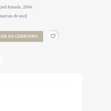
Miguel Amado, 2004.
 marcas de uso]
favorite_border
NAR AO CARRINHO
m