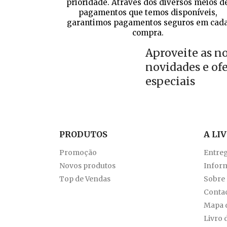
prioridade. Através dos diversos meios d
pagamentos que temos disponíveis,
garantimos pagamentos seguros em cad
compra.
Aproveite as n
novidades e of
especiais
PRODUTOS
A LI
Promoção
Entre
Novos produtos
Inform
Top de Vendas
Sobre
Conta
Mapa d
Livro 