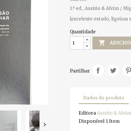
1.ª ed., Assírio & Alvim / 
[excelente estado, ligeiras
Quantidade

ADICIO
Partilhar
Dados do produto
Editora
Assírio & Alvi
Disponível
1 Item
