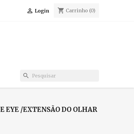
shopping_cart

Carrinho
(0)
Login
search
E EYE /EXTENSÃO DO OLHAR