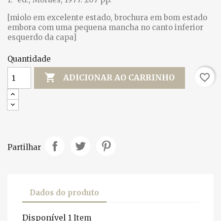
[miolo em excelente estado, brochura em bom estado
embora com uma pequena mancha no canto inferior
esquerdo da capa]
Quantidade

favorite_border
ADICIONAR AO CARRINHO
Partilhar
Dados do produto
Disponível
1 Item