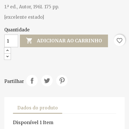
1.ª ed., Autor, 1961. 175 pp.
[excelente estado]
Quantidade

favorite_border
ADICIONAR AO CARRINHO
Partilhar
Dados do produto
Disponível
1 Item