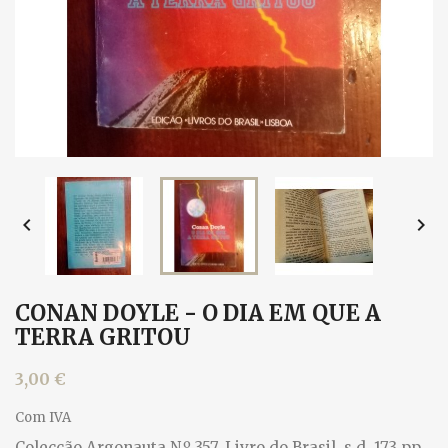


CONAN DOYLE - O DIA EM QUE A
TERRA GRITOU
3,00 €
Com IVA
Colecção Argonauta N.º 357, Livro do Brasil, s.d. 173 pp.