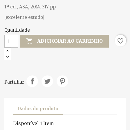
1.ª ed., ASA, 2014. 317 pp.
[excelente estado]
Quantidade

favorite_border
ADICIONAR AO CARRINHO
Partilhar
Dados do produto
Disponível
1 Item