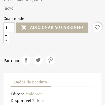
[novo]
Quantidade

favorite_border
ADICIONAR AO CARRINHO
Partilhar
Dados do produto
Editora
Maldoror
Disponível
2 Itens