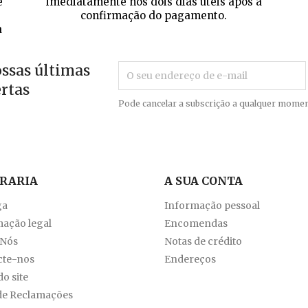
e
imediatamente nos dois dias úteis após a
confirmação do pagamento.
a
ossas últimas
ertas
Pode cancelar a subscrição a qualquer momen
VRARIA
A SUA CONTA
ga
Informação pessoal
ação legal
Encomendas
 Nós
Notas de crédito
cte-nos
Endereços
o site
de Reclamações