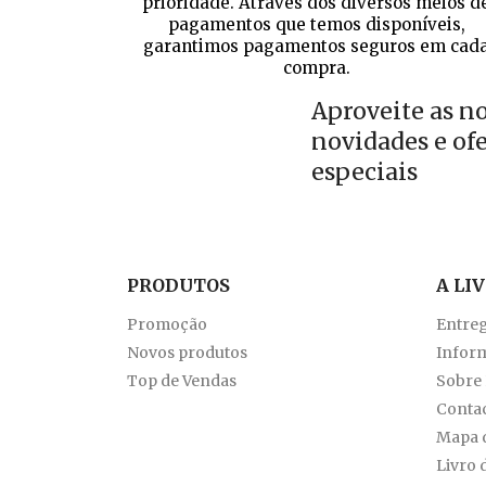
prioridade. Através dos diversos meios d
pagamentos que temos disponíveis,
garantimos pagamentos seguros em cad
compra.
Aproveite as n
novidades e of
especiais
PRODUTOS
A LI
Promoção
Entre
Novos produtos
Inform
Top de Vendas
Sobre
Conta
Mapa d
Livro 