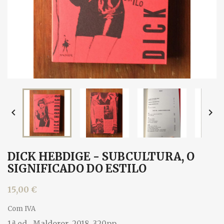


DICK HEBDIGE - SUBCULTURA, O
SIGNIFICADO DO ESTILO
15,00 €
Com IVA
1.ª ed., Maldoror, 2018. 320pp.