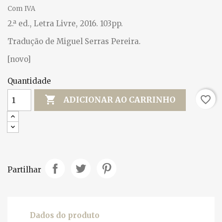
Com IVA
2.ª ed., Letra Livre, 2016. 103pp.
Tradução de Miguel Serras Pereira.
[novo]
Quantidade

favorite_border
ADICIONAR AO CARRINHO
Partilhar
Dados do produto