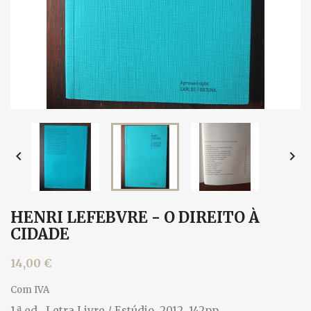


HENRI LEFEBVRE - O DIREITO À
CIDADE
14,00 €
Com IVA
1.ª ed., Letra Livre / Estúdio, 2012. 142pp.