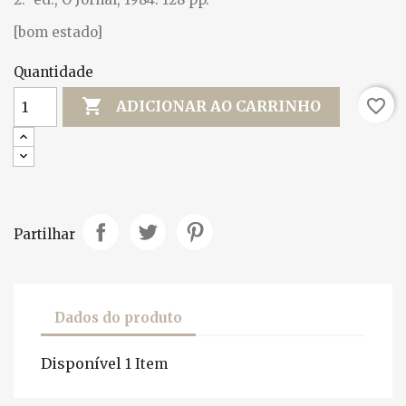
[bom estado]
Quantidade

favorite_border
ADICIONAR AO CARRINHO
Partilhar
Dados do produto
Disponível
1 Item