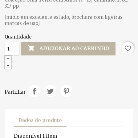
317 pp.
[miolo em excelente estado, brochura com ligeiras
marcas de uso]
Quantidade

favorite_border
ADICIONAR AO CARRINHO
Partilhar
Dados do produto
Disponível
1 Item