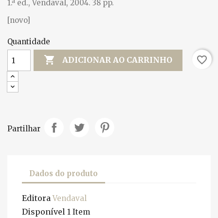
1.ª ed., Vendaval, 2004. 38 pp.
[novo]
Quantidade

favorite_border
ADICIONAR AO CARRINHO
Partilhar
Dados do produto
Editora
Vendaval
Disponível
1 Item