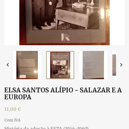


ELSA SANTOS ALÍPIO - SALAZAR E A
EUROPA
11,00 €
Com IVA
História da adesão à EFTA (1956.-1960)