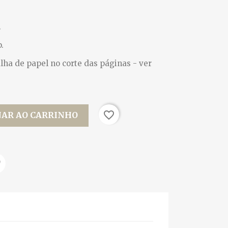
.
.
ha de papel no corte das páginas - ver
favorite_border
NAR AO CARRINHO