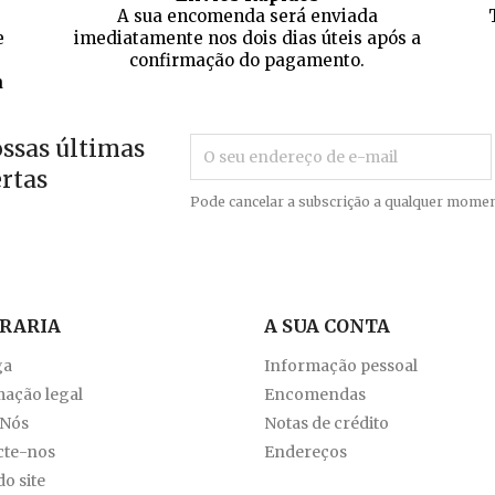
A sua encomenda será enviada
e
imediatamente nos dois dias úteis após a
confirmação do pagamento.
a
ossas últimas
ertas
Pode cancelar a subscrição a qualquer momen
VRARIA
A SUA CONTA
ga
Informação pessoal
ação legal
Encomendas
 Nós
Notas de crédito
cte-nos
Endereços
o site