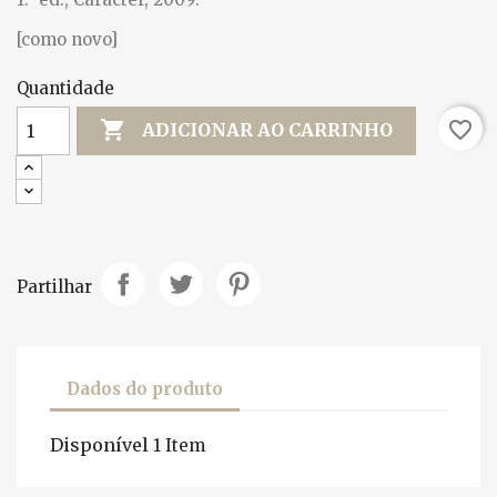
[como novo]
Quantidade

favorite_border
ADICIONAR AO CARRINHO
Partilhar
Dados do produto
Disponível
1 Item