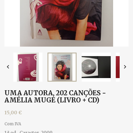


UMA AUTORA, 202 CANÇÕES -
AMÉLIA MUGE (LIVRO + CD)
15,00 €
Com IVA
1.ª ed., Caracter, 2009.