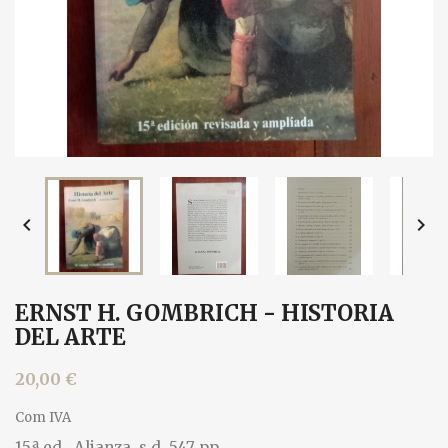


ERNST H. GOMBRICH - HISTORIA
DEL ARTE
20,00 €
Com IVA
15.ª ed., Alianza, s.d. 547 pp.