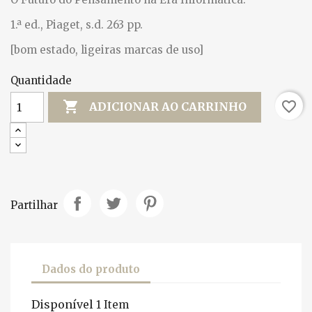
1.ª ed., Piaget, s.d. 263 pp.
[bom estado, ligeiras marcas de uso]
Quantidade

favorite_border
ADICIONAR AO CARRINHO
Partilhar
Dados do produto
Disponível
1 Item