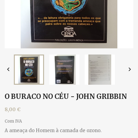


O BURACO NO CÉU - JOHN GRIBBIN
8,00 €
Com IVA
A ameaça do Homem à camada de ozono.