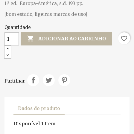
1.ª ed., Europa-América, s.d. 193 pp.
[bom estado, ligeiras marcas de uso]
Quantidade

favorite_border
ADICIONAR AO CARRINHO
Partilhar
Dados do produto
Disponível
1 Item