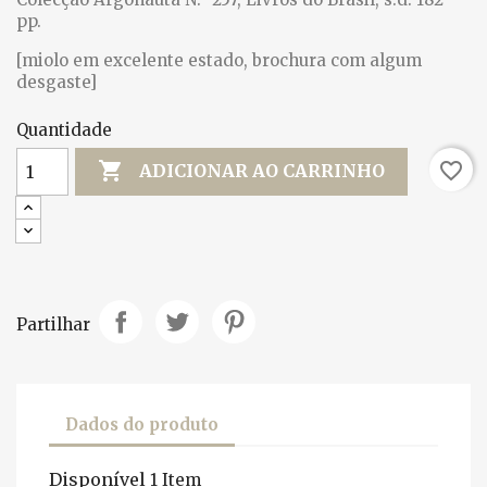
pp.
[miolo em excelente estado, brochura com algum
desgaste]
Quantidade

favorite_border
ADICIONAR AO CARRINHO
Partilhar
Dados do produto
Disponível
1 Item