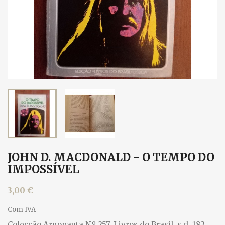
JOHN D. MACDONALD - O TEMPO DO
IMPOSSÍVEL
3,00 €
Com IVA
Colecção Argonauta N.º 257, Livros do Brasil, s.d. 182