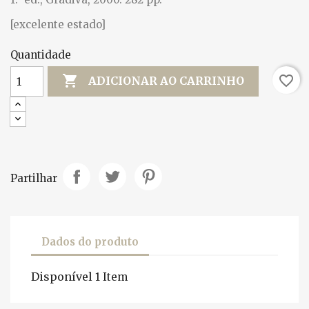
[excelente estado]
Quantidade

favorite_border
ADICIONAR AO CARRINHO
Partilhar
Dados do produto
Disponível
1 Item