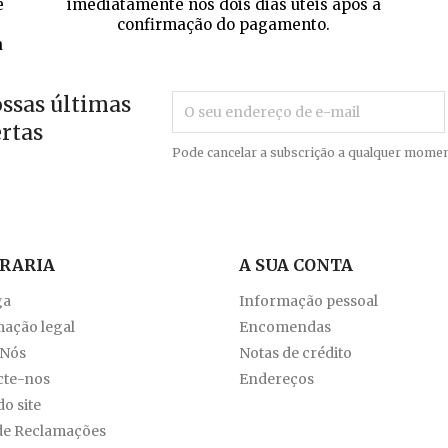
e
imediatamente nos dois dias úteis após a
confirmação do pagamento.
a
ossas últimas
ertas
Pode cancelar a subscrição a qualquer momen
VRARIA
A SUA CONTA
ga
Informação pessoal
ação legal
Encomendas
 Nós
Notas de crédito
cte-nos
Endereços
o site
de Reclamações