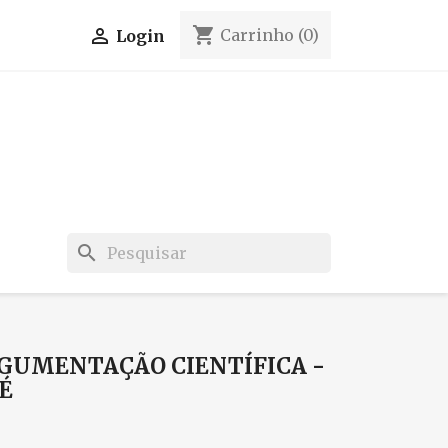
shopping_cart

Carrinho
(0)
Login
search
RGUMENTAÇÃO CIENTÍFICA -
É