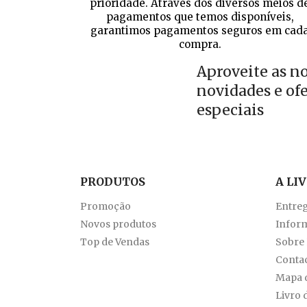
prioridade. Através dos diversos meios d
pagamentos que temos disponíveis,
garantimos pagamentos seguros em cad
compra.
Aproveite as n
novidades e of
especiais
PRODUTOS
A LI
Promoção
Entre
Novos produtos
Inform
Top de Vendas
Sobre
Conta
Mapa d
Livro 