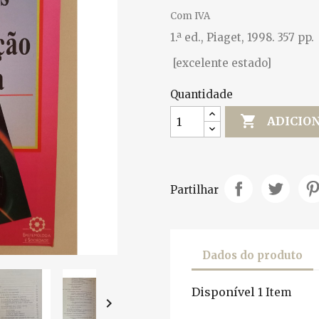
Com IVA
1.ª ed., Piaget, 1998. 357 pp.
[excelente estado]
Quantidade

ADICIO
Partilhar
Dados do produto
Disponível
1 Item
