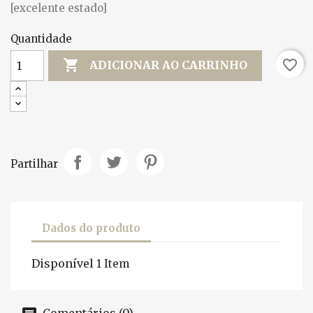
[excelente estado]
Quantidade

favorite_border
ADICIONAR AO CARRINHO
Partilhar
Dados do produto
Disponível
1 Item