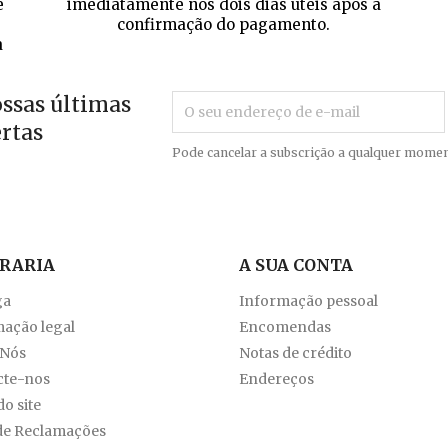
e
imediatamente nos dois dias úteis após a
confirmação do pagamento.
a
ossas últimas
ertas
Pode cancelar a subscrição a qualquer momen
VRARIA
A SUA CONTA
ga
Informação pessoal
ação legal
Encomendas
 Nós
Notas de crédito
cte-nos
Endereços
o site
de Reclamações