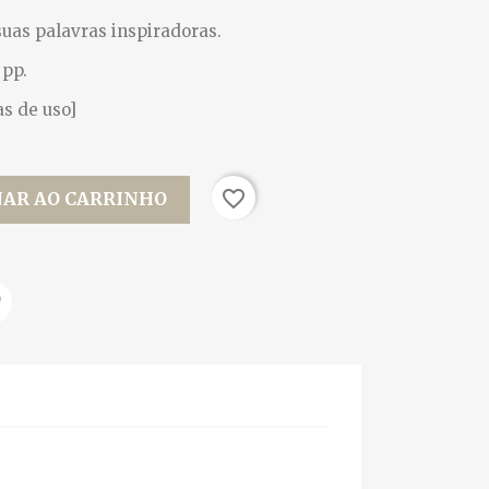
suas palavras inspiradoras.
 pp.
as de uso]
favorite_border
NAR AO CARRINHO