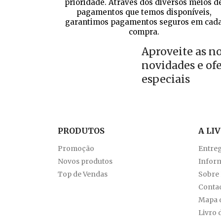
prioridade. Através dos diversos meios d
pagamentos que temos disponíveis,
garantimos pagamentos seguros em cad
compra.
Aproveite as n
novidades e of
especiais
PRODUTOS
A LI
Promoção
Entre
Novos produtos
Inform
Top de Vendas
Sobre
Conta
Mapa d
Livro 