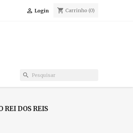
shopping_cart

Carrinho
(0)
Login
search
O REI DOS REIS