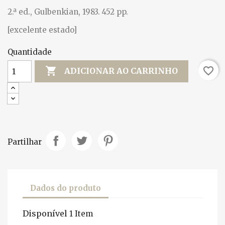
2.ª ed., Gulbenkian, 1983. 452 pp.
[excelente estado]
Quantidade

favorite_border
ADICIONAR AO CARRINHO
Partilhar
Dados do produto
Disponível
1 Item