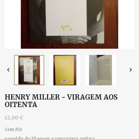


HENRY MILLER - VIRAGEM AOS
OITENTA
12,00 €
Com IVA
seguido de Viagem a uma terra antiga