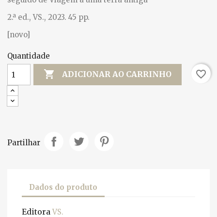
2.ª ed., VS., 2023. 45 pp.
[novo]
Quantidade

favorite_border
ADICIONAR AO CARRINHO
Partilhar
Dados do produto
Editora
VS.