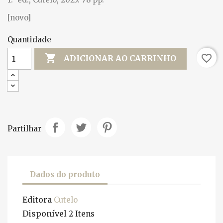
[novo]
Quantidade

favorite_border
ADICIONAR AO CARRINHO
Partilhar
Dados do produto
Editora
Cutelo
Disponível
2 Itens