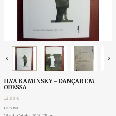


ILYA KAMINSKY - DANÇAR EM
ODESSA
12,00 €
Com IVA
1.ª ed., Cutelo, 2023. 78 pp.